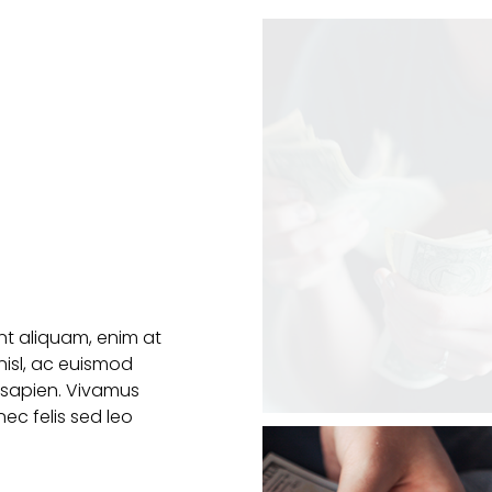
ent aliquam, enim at
nisl, ac euismod
t sapien. Vivamus
nec felis sed leo