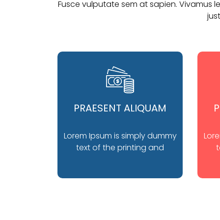
Fusce vulputate sem at sapien. Vivamus leo
jus
PRAESENT ALIQUAM
P
Lorem Ipsum is simply dummy
Lor
text of the printing and
t