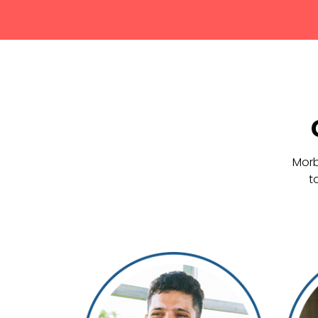
Morb
t