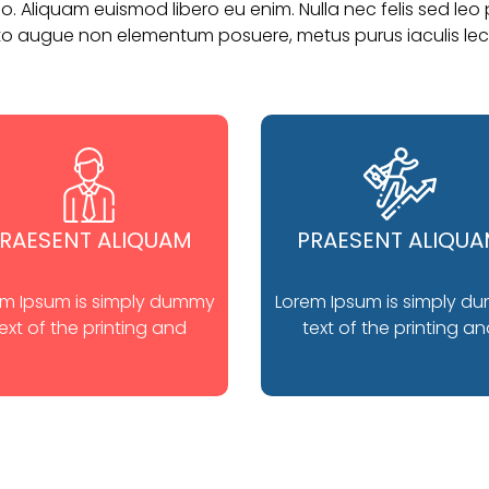
. Aliquam euismod libero eu enim. Nulla nec felis sed leo p
to augue non elementum posuere, metus purus iaculis lec
RAESENT ALIQUAM
PRAESENT ALIQU
em Ipsum is simply dummy
Lorem Ipsum is simply d
ext of the printing and
text of the printing a