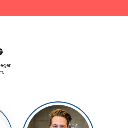
G
teger
m.